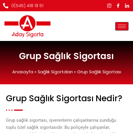
İçeriğe
0(545) 418 19 51
atla
Grup Sağlık Sigortası
Anasayfa
»
Sağlık Sigortaları
»
Grup Sağlık Sigortası
Grup Sağlık Sigortası Nedir?
Grup sağlık sigortası, işverenlerin çalışanlarına sunduğu
toplu özel sağlık sigortasıdır. Bu poliçeyle çalışanlar;