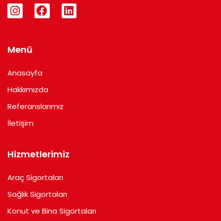
I
F
L
n
a
i
s
c
n
t
e
k
a
b
e
Menü
g
o
d
r
o
i
Anasayfa
a
k
n
m
Hakkımızda
Referanslarımız
İletişim
Hizmetlerimiz
Araç Sigortaları
Sağlık Sigortaları
Konut ve Bina Sigortaları