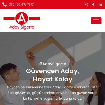
İçeriğe
0(545) 418 19 51
atla
#AdaySigorta
Güvencen Aday,
Hayat Kolay
Hayatın belirsizliklerine karşı Aday Sigorta yanınızda! Size
özel çözümler, güçlü teminatlar ve her an güven veren
bir hizmetle yaşam artık daha kolay.