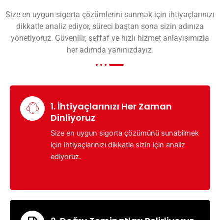
Size en uygun sigorta çözümlerini sunmak için ihtiyaçlarınızı
dikkatle analiz ediyor, süreci baştan sona sizin adınıza
yönetiyoruz. Güvenilir, şeffaf ve hızlı hizmet anlayışımızla
her adımda yanınızdayız.
1. İhtiyaçlarınızı Her Zaman
Dinliyoruz
Size en uygun sigorta çözümünü sunabilmek
için ihtiyaçlarınızı dikkatle sizin için analiz
ediyoruz.