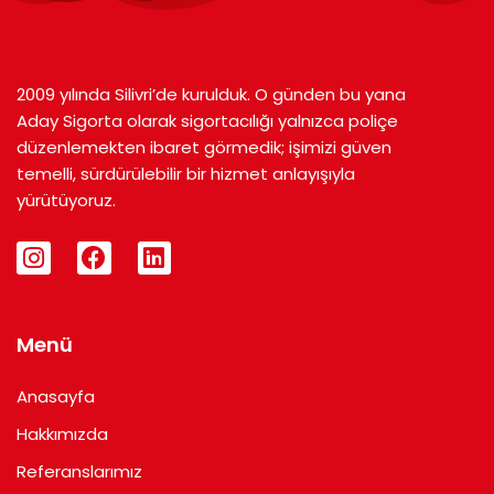
2009 yılında Silivri’de kurulduk. O günden bu yana
Aday Sigorta olarak sigortacılığı yalnızca poliçe
düzenlemekten ibaret görmedik; işimizi güven
temelli, sürdürülebilir bir hizmet anlayışıyla
yürütüyoruz.
I
F
L
n
a
i
s
c
n
t
e
k
a
b
e
Menü
g
o
d
r
o
i
Anasayfa
a
k
n
m
Hakkımızda
Referanslarımız