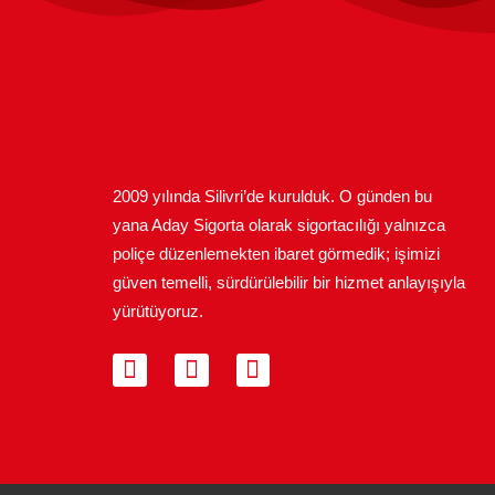
2009 yılında Silivri’de kurulduk. O günden bu
yana Aday Sigorta olarak sigortacılığı yalnızca
poliçe düzenlemekten ibaret görmedik; işimizi
güven temelli, sürdürülebilir bir hizmet anlayışıyla
yürütüyoruz.
I
F
L
n
a
i
s
c
n
t
e
k
a
b
e
g
o
d