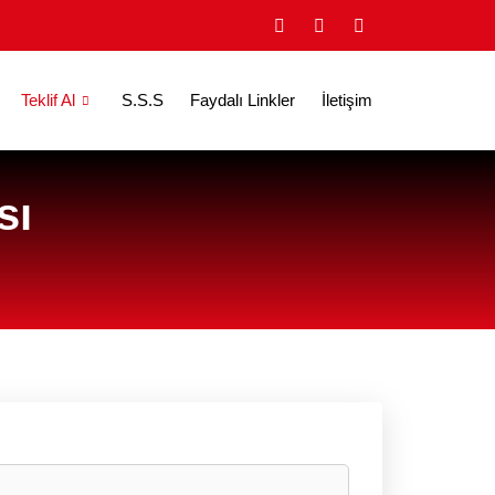
Teklif Al
S.S.S
Faydalı Linkler
İletişim
sı