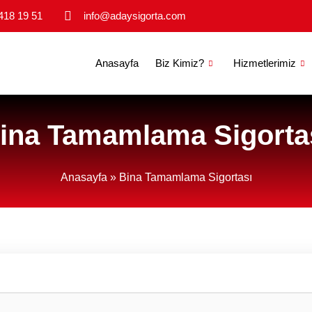
418 19 51
info@adaysigorta.com
Anasayfa
Biz Kimiz?
Hizmetlerimiz
ina Tamamlama Sigorta
Anasayfa
»
Bina Tamamlama Sigortası