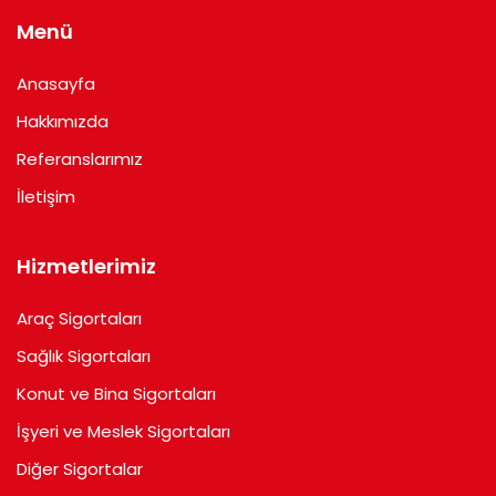
t
e
k
a
b
e
Menü
g
o
d
r
o
i
Anasayfa
a
k
n
m
Hakkımızda
Referanslarımız
İletişim
Hizmetlerimiz
Araç Sigortaları
Sağlık Sigortaları
Konut ve Bina Sigortaları
İşyeri ve Meslek Sigortaları
Diğer Sigortalar