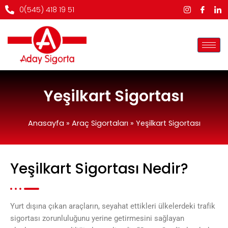
İçeriğe
0(545) 418 19 51
atla
Yeşilkart Sigortası
Anasayfa
»
Araç Sigortaları
»
Yeşilkart Sigortası
Yeşilkart Sigortası Nedir?
Yurt dışına çıkan araçların, seyahat ettikleri ülkelerdeki trafik
sigortası zorunluluğunu yerine getirmesini sağlayan