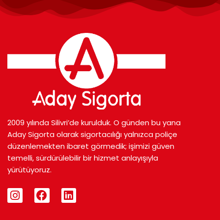
2009 yılında Silivri’de kurulduk. O günden bu yana
Aday Sigorta olarak sigortacılığı yalnızca poliçe
düzenlemekten ibaret görmedik; işimizi güven
temelli, sürdürülebilir bir hizmet anlayışıyla
yürütüyoruz.
I
F
L
n
a
i
s
c
n